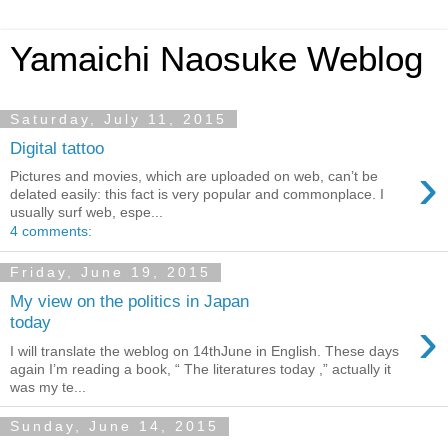
Yamaichi Naosuke Weblog
Saturday, July 11, 2015
Digital tattoo
›
Pictures and movies, which are uploaded on web, can’t be
delated easily: this fact is very popular and commonplace. I
usually surf web, espe...
4 comments:
Friday, June 19, 2015
My view on the politics in Japan
›
today
I will translate the weblog on 14thJune in English. These days
again I’m reading a book, “ The literatures today ,” actually it
was my te...
Sunday, June 14, 2015